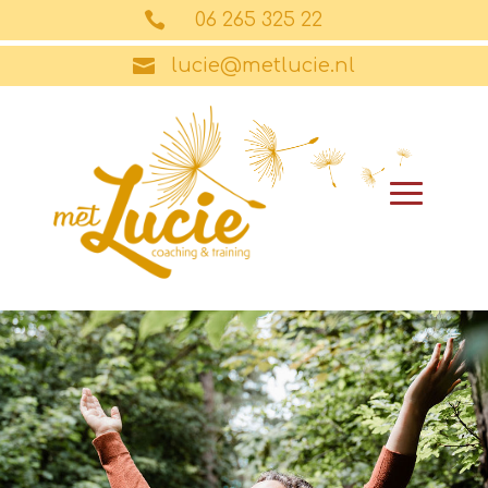

06 265 325 22

lucie@metlucie.nl