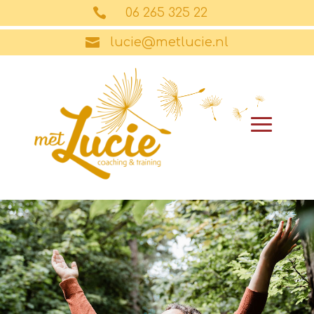

06 265 325 22

lucie@metlucie.nl