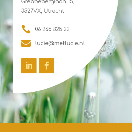
Grebbeberglaan 15,
3527VX, Utrecht

06 265 325 22

lucie@metlucie.nl