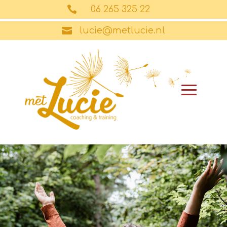

06 265 325 22

lucie@metlucie.nl